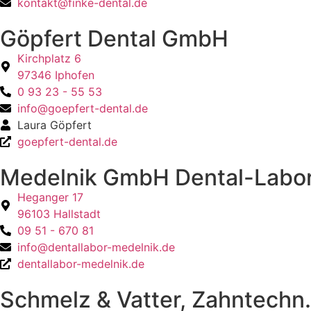
kontakt@finke-dental.de
Göpfert Dental GmbH
Kirchplatz 6
97346 Iphofen
0 93 23 - 55 53
info@goepfert-dental.de
Laura Göpfert
goepfert-dental.de
Medelnik GmbH Dental-Labo
Heganger 17
96103 Hallstadt
09 51 - 670 81
info@dentallabor-medelnik.de
dentallabor-medelnik.de
Schmelz & Vatter, Zahntechn