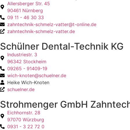
Allersberger Str. 45
90461 Nürnberg
09 11 - 46 30 33
zahntechnik-schmelz-vatter@t-online.de
zahntechnik-schmelz-vatter.de
Schülner Dental-Technik KG
Industriestr. 3
96342 Stockheim
09265 - 91409-19
wich-knoten@schuelner.de
Heike Wich-Knoten
schuelner.de
Strohmenger GmbH Zahntech
Eichhornstr. 28
97070 Würzburg
0931 - 3 22 72 0